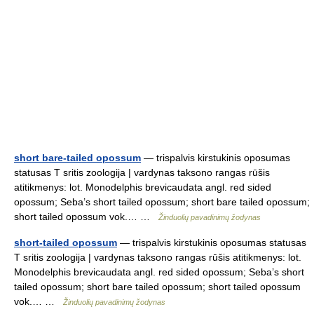
short bare-tailed opossum
— trispalvis kirstukinis oposumas
statusas T sritis zoologija | vardynas taksono rangas rūšis
atitikmenys: lot. Monodelphis brevicaudata angl. red sided
opossum; Seba’s short tailed opossum; short bare tailed opossum;
short tailed opossum vok.… …
Žinduolių pavadinimų žodynas
short-tailed opossum
— trispalvis kirstukinis oposumas statusas
T sritis zoologija | vardynas taksono rangas rūšis atitikmenys: lot.
Monodelphis brevicaudata angl. red sided opossum; Seba’s short
tailed opossum; short bare tailed opossum; short tailed opossum
vok.… …
Žinduolių pavadinimų žodynas