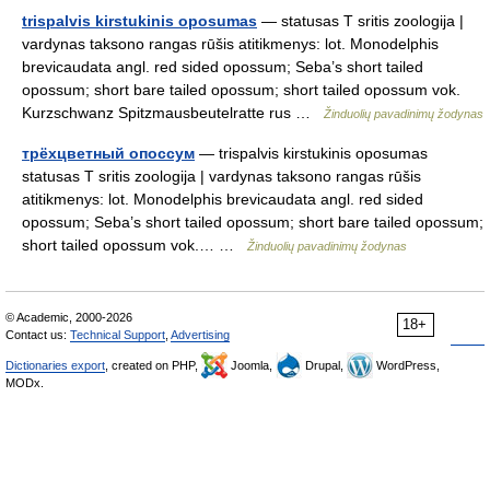
trispalvis kirstukinis oposumas
— statusas T sritis zoologija |
vardynas taksono rangas rūšis atitikmenys: lot. Monodelphis
brevicaudata angl. red sided opossum; Seba’s short tailed
opossum; short bare tailed opossum; short tailed opossum vok.
Kurzschwanz Spitzmausbeutelratte rus …
Žinduolių pavadinimų žodynas
трёхцветный опоссум
— trispalvis kirstukinis oposumas
statusas T sritis zoologija | vardynas taksono rangas rūšis
atitikmenys: lot. Monodelphis brevicaudata angl. red sided
opossum; Seba’s short tailed opossum; short bare tailed opossum;
short tailed opossum vok.… …
Žinduolių pavadinimų žodynas
© Academic, 2000-2026
18+
Contact us:
Technical Support
,
Advertising
Dictionaries export
, created on PHP,
Joomla,
Drupal,
WordPress,
MODx.