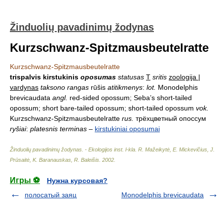
Žinduolių pavadinimų žodynas
Kurzschwanz-Spitzmausbeutelratte
Kurzschwanz-Spitzmausbeutelratte
trispalvis kirstukinis
oposumas
statusas
T
sritis
zoologija |
vardynas
taksono rangas
rūšis
atitikmenys
:
lot.
Monodelphis
brevicaudata
angl.
red-sided opossum; Seba’s short-tailed
opossum; short bare-tailed opossum; short-tailed opossum
vok.
Kurzschwanz-Spitzmausbeutelratte
rus.
трёхцветный опоссум
ryšiai
:
platesnis terminas
–
kirstukiniai oposumai
Žinduolių pavadinimų žodynas. - Ekologijos inst. l-kla
.
R. Mažeikytė, E. Mickevičius, J.
Prūsaitė, K. Baranauskas, R. Baleišis
.
2002
.
Игры ⚽
Нужна курсовая?
полосатый заяц
Monodelphis brevicaudata