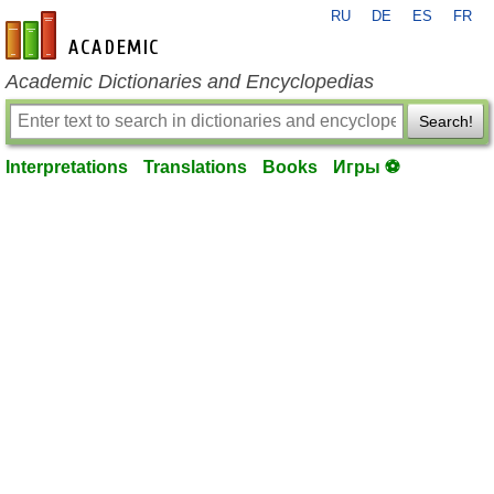
RU
DE
ES
FR
en-academic.com
Academic Dictionaries and Encyclopedias
Search!
Interpretations
Translations
Books
Игры ⚽